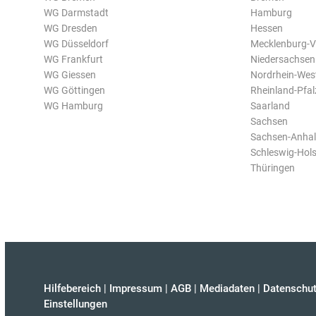
WG Darmstadt
Hamburg
WG Dresden
Hessen
WG Düsseldorf
Mecklenburg-
WG Frankfurt
Niedersachsen
WG Giessen
Nordrhein-Wes
WG Göttingen
Rheinland-Pfal
WG Hamburg
Saarland
Sachsen
Sachsen-Anhal
Schleswig-Hols
Thüringen
Hilfebereich
|
Impressum
|
AGB
|
Mediadaten
|
Datenschut
Einstellungen