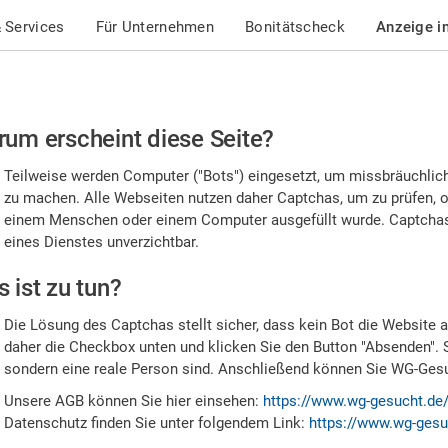
 Services
Für Unternehmen
Bonitätscheck
Anzeige i
te
um erscheint diese Seite?
stätigen
Teilweise werden Computer ("Bots") eingesetzt, um missbräuchlic
,
zu machen. Alle Webseiten nutzen daher Captchas, um zu prüfen, o
einem Menschen oder einem Computer ausgefüllt wurde. Captchas 
ss
eines Dienstes unverzichtbar.
e
 ist zu tun?
n
Die Lösung des Captchas stellt sicher, dass kein Bot die Website au
nsch
daher die Checkbox unten und klicken Sie den Button "Absenden". 
sondern eine reale Person sind. Anschließend können Sie WG-Gesuc
nd
Unsere AGB können Sie hier einsehen:
https://www.wg-gesucht.de
Datenschutz finden Sie unter folgendem Link:
https://www.wg-gesu