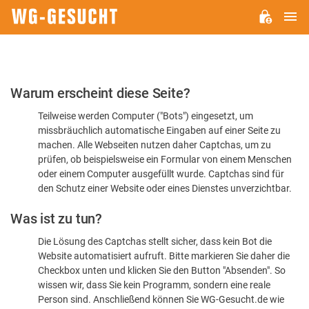
H
WG-
GESUCHT.DE
Bitte
Warum erscheint diese Seite?
bestätigen
Teilweise werden Computer ("Bots") eingesetzt, um
Sie,
missbräuchlich automatische Eingaben auf einer Seite zu
dass
machen. Alle Webseiten nutzen daher Captchas, um zu
Sie
prüfen, ob beispielsweise ein Formular von einem Menschen
oder einem Computer ausgefüllt wurde. Captchas sind für
ein
den Schutz einer Website oder eines Dienstes unverzichtbar.
Mensch
Was ist zu tun?
sind
Die Lösung des Captchas stellt sicher, dass kein Bot die
Website automatisiert aufruft. Bitte markieren Sie daher die
Checkbox unten und klicken Sie den Button "Absenden". So
wissen wir, dass Sie kein Programm, sondern eine reale
Person sind. Anschließend können Sie WG-Gesucht.de wie