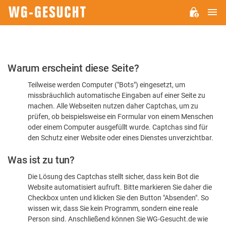
H
WG-
GESUCHT.DE
Bitte
Warum erscheint diese Seite?
bestätigen
Teilweise werden Computer ("Bots") eingesetzt, um
Sie,
missbräuchlich automatische Eingaben auf einer Seite zu
dass
machen. Alle Webseiten nutzen daher Captchas, um zu
Sie
prüfen, ob beispielsweise ein Formular von einem Menschen
oder einem Computer ausgefüllt wurde. Captchas sind für
ein
den Schutz einer Website oder eines Dienstes unverzichtbar.
Mensch
Was ist zu tun?
sind
Die Lösung des Captchas stellt sicher, dass kein Bot die
Website automatisiert aufruft. Bitte markieren Sie daher die
Checkbox unten und klicken Sie den Button "Absenden". So
wissen wir, dass Sie kein Programm, sondern eine reale
Person sind. Anschließend können Sie WG-Gesucht.de wie