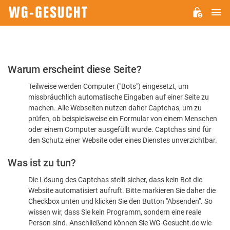
H
WG-
GESUCHT.DE
Bitte
Warum erscheint diese Seite?
bestätigen
Teilweise werden Computer ("Bots") eingesetzt, um
Sie,
missbräuchlich automatische Eingaben auf einer Seite zu
dass
machen. Alle Webseiten nutzen daher Captchas, um zu
Sie
prüfen, ob beispielsweise ein Formular von einem Menschen
oder einem Computer ausgefüllt wurde. Captchas sind für
ein
den Schutz einer Website oder eines Dienstes unverzichtbar.
Mensch
Was ist zu tun?
sind
Die Lösung des Captchas stellt sicher, dass kein Bot die
Website automatisiert aufruft. Bitte markieren Sie daher die
Checkbox unten und klicken Sie den Button "Absenden". So
wissen wir, dass Sie kein Programm, sondern eine reale
Person sind. Anschließend können Sie WG-Gesucht.de wie