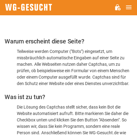
H
WG-
GESUCHT.DE
Bitte
Warum erscheint diese Seite?
bestätigen
Teilweise werden Computer ("Bots") eingesetzt, um
Sie,
missbräuchlich automatische Eingaben auf einer Seite zu
dass
machen. Alle Webseiten nutzen daher Captchas, um zu
Sie
prüfen, ob beispielsweise ein Formular von einem Menschen
oder einem Computer ausgefüllt wurde. Captchas sind für
ein
den Schutz einer Website oder eines Dienstes unverzichtbar.
Mensch
Was ist zu tun?
sind
Die Lösung des Captchas stellt sicher, dass kein Bot die
Website automatisiert aufruft. Bitte markieren Sie daher die
Checkbox unten und klicken Sie den Button "Absenden". So
wissen wir, dass Sie kein Programm, sondern eine reale
Person sind. Anschließend können Sie WG-Gesucht.de wie