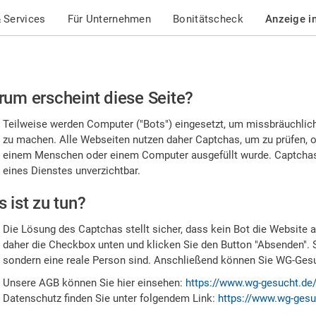
 Services
Für Unternehmen
Bonitätscheck
Anzeige i
te
um erscheint diese Seite?
stätigen
Teilweise werden Computer ("Bots") eingesetzt, um missbräuchlic
,
zu machen. Alle Webseiten nutzen daher Captchas, um zu prüfen, o
einem Menschen oder einem Computer ausgefüllt wurde. Captchas 
ss
eines Dienstes unverzichtbar.
e
 ist zu tun?
n
Die Lösung des Captchas stellt sicher, dass kein Bot die Website au
nsch
daher die Checkbox unten und klicken Sie den Button "Absenden". 
sondern eine reale Person sind. Anschließend können Sie WG-Gesuc
nd
Unsere AGB können Sie hier einsehen:
https://www.wg-gesucht.de
Datenschutz finden Sie unter folgendem Link:
https://www.wg-gesu