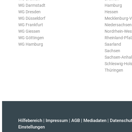
WG Darmstadt
Hamburg
WG Dresden
Hessen
WG Düsseldorf
Mecklenburg-
WG Frankfurt
Niedersachsen
WG Giessen
Nordrhein-Wes
WG Göttingen
Rheinland-Pfal
WG Hamburg
Saarland
Sachsen
Sachsen-Anhal
Schleswig-Hols
Thüringen
Hilfebereich
|
Impressum
|
AGB
|
Mediadaten
|
Datenschut
Einstellungen