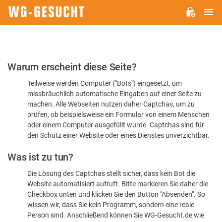
H
WG-
GESUCHT.DE
Bitte
Warum erscheint diese Seite?
bestätigen
Teilweise werden Computer ("Bots") eingesetzt, um
Sie,
missbräuchlich automatische Eingaben auf einer Seite zu
dass
machen. Alle Webseiten nutzen daher Captchas, um zu
Sie
prüfen, ob beispielsweise ein Formular von einem Menschen
oder einem Computer ausgefüllt wurde. Captchas sind für
ein
den Schutz einer Website oder eines Dienstes unverzichtbar.
Mensch
Was ist zu tun?
sind
Die Lösung des Captchas stellt sicher, dass kein Bot die
Website automatisiert aufruft. Bitte markieren Sie daher die
Checkbox unten und klicken Sie den Button "Absenden". So
wissen wir, dass Sie kein Programm, sondern eine reale
Person sind. Anschließend können Sie WG-Gesucht.de wie