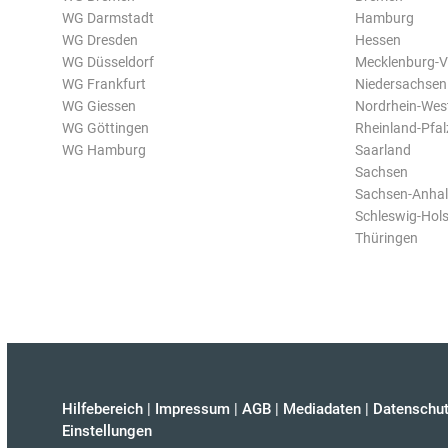
WG Darmstadt
Hamburg
WG Dresden
Hessen
WG Düsseldorf
Mecklenburg-
WG Frankfurt
Niedersachsen
WG Giessen
Nordrhein-Wes
WG Göttingen
Rheinland-Pfal
WG Hamburg
Saarland
Sachsen
Sachsen-Anhal
Schleswig-Hols
Thüringen
Hilfebereich
|
Impressum
|
AGB
|
Mediadaten
|
Datenschut
Einstellungen