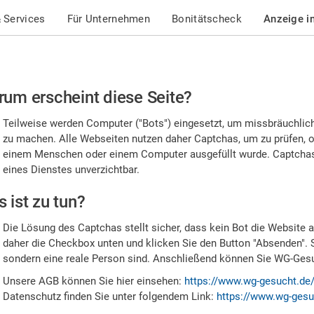
 Services
Für Unternehmen
Bonitätscheck
Anzeige i
te
um erscheint diese Seite?
stätigen
Teilweise werden Computer ("Bots") eingesetzt, um missbräuchlic
,
zu machen. Alle Webseiten nutzen daher Captchas, um zu prüfen, o
einem Menschen oder einem Computer ausgefüllt wurde. Captchas 
ss
eines Dienstes unverzichtbar.
e
 ist zu tun?
n
Die Lösung des Captchas stellt sicher, dass kein Bot die Website au
nsch
daher die Checkbox unten und klicken Sie den Button "Absenden". 
sondern eine reale Person sind. Anschließend können Sie WG-Gesuc
nd
Unsere AGB können Sie hier einsehen:
https://www.wg-gesucht.de
Datenschutz finden Sie unter folgendem Link:
https://www.wg-gesu