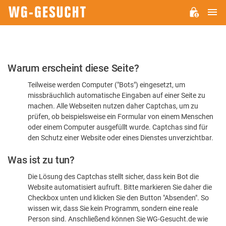
H
WG-
GESUCHT.DE
Bitte
Warum erscheint diese Seite?
bestätigen
Teilweise werden Computer ("Bots") eingesetzt, um
Sie,
missbräuchlich automatische Eingaben auf einer Seite zu
dass
machen. Alle Webseiten nutzen daher Captchas, um zu
Sie
prüfen, ob beispielsweise ein Formular von einem Menschen
oder einem Computer ausgefüllt wurde. Captchas sind für
ein
den Schutz einer Website oder eines Dienstes unverzichtbar.
Mensch
Was ist zu tun?
sind
Die Lösung des Captchas stellt sicher, dass kein Bot die
Website automatisiert aufruft. Bitte markieren Sie daher die
Checkbox unten und klicken Sie den Button "Absenden". So
wissen wir, dass Sie kein Programm, sondern eine reale
Person sind. Anschließend können Sie WG-Gesucht.de wie