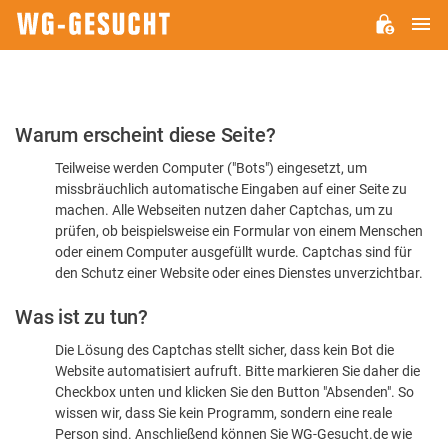
H
WG-
GESUCHT.DE
Bitte
Warum erscheint diese Seite?
bestätigen
Teilweise werden Computer ("Bots") eingesetzt, um
Sie,
missbräuchlich automatische Eingaben auf einer Seite zu
dass
machen. Alle Webseiten nutzen daher Captchas, um zu
Sie
prüfen, ob beispielsweise ein Formular von einem Menschen
oder einem Computer ausgefüllt wurde. Captchas sind für
ein
den Schutz einer Website oder eines Dienstes unverzichtbar.
Mensch
Was ist zu tun?
sind
Die Lösung des Captchas stellt sicher, dass kein Bot die
Website automatisiert aufruft. Bitte markieren Sie daher die
Checkbox unten und klicken Sie den Button "Absenden". So
wissen wir, dass Sie kein Programm, sondern eine reale
Person sind. Anschließend können Sie WG-Gesucht.de wie