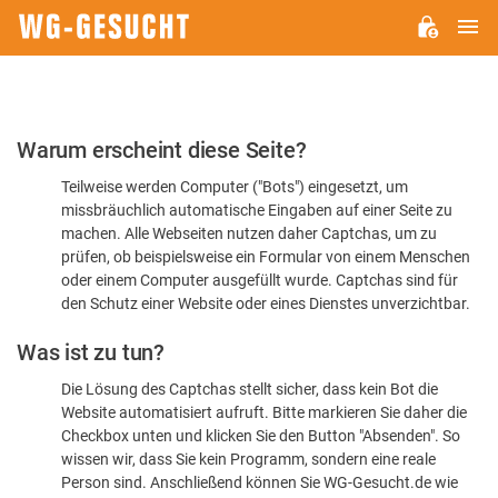
H
WG-
GESUCHT.DE
Bitte
Warum erscheint diese Seite?
bestätigen
Teilweise werden Computer ("Bots") eingesetzt, um
Sie,
missbräuchlich automatische Eingaben auf einer Seite zu
dass
machen. Alle Webseiten nutzen daher Captchas, um zu
Sie
prüfen, ob beispielsweise ein Formular von einem Menschen
oder einem Computer ausgefüllt wurde. Captchas sind für
ein
den Schutz einer Website oder eines Dienstes unverzichtbar.
Mensch
Was ist zu tun?
sind
Die Lösung des Captchas stellt sicher, dass kein Bot die
Website automatisiert aufruft. Bitte markieren Sie daher die
Checkbox unten und klicken Sie den Button "Absenden". So
wissen wir, dass Sie kein Programm, sondern eine reale
Person sind. Anschließend können Sie WG-Gesucht.de wie