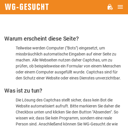
H
WG-
GESUCHT.DE
Bitte
Warum erscheint diese Seite?
bestätigen
Teilweise werden Computer ("Bots") eingesetzt, um
Sie,
missbräuchlich automatische Eingaben auf einer Seite zu
dass
machen. Alle Webseiten nutzen daher Captchas, um zu
Sie
prüfen, ob beispielsweise ein Formular von einem Menschen
oder einem Computer ausgefüllt wurde. Captchas sind für
ein
den Schutz einer Website oder eines Dienstes unverzichtbar.
Mensch
Was ist zu tun?
sind
Die Lösung des Captchas stellt sicher, dass kein Bot die
Website automatisiert aufruft. Bitte markieren Sie daher die
Checkbox unten und klicken Sie den Button "Absenden". So
wissen wir, dass Sie kein Programm, sondern eine reale
Person sind. Anschließend können Sie WG-Gesucht.de wie