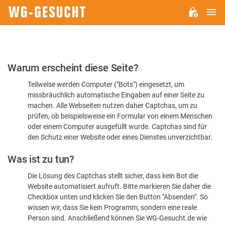
H
WG-
GESUCHT.DE
Bitte
Warum erscheint diese Seite?
bestätigen
Teilweise werden Computer ("Bots") eingesetzt, um
Sie,
missbräuchlich automatische Eingaben auf einer Seite zu
dass
machen. Alle Webseiten nutzen daher Captchas, um zu
Sie
prüfen, ob beispielsweise ein Formular von einem Menschen
oder einem Computer ausgefüllt wurde. Captchas sind für
ein
den Schutz einer Website oder eines Dienstes unverzichtbar.
Mensch
Was ist zu tun?
sind
Die Lösung des Captchas stellt sicher, dass kein Bot die
Website automatisiert aufruft. Bitte markieren Sie daher die
Checkbox unten und klicken Sie den Button "Absenden". So
wissen wir, dass Sie kein Programm, sondern eine reale
Person sind. Anschließend können Sie WG-Gesucht.de wie