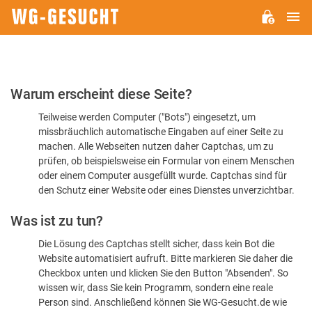
H
WG-
GESUCHT.DE
Bitte
Warum erscheint diese Seite?
bestätigen
Teilweise werden Computer ("Bots") eingesetzt, um
Sie,
missbräuchlich automatische Eingaben auf einer Seite zu
dass
machen. Alle Webseiten nutzen daher Captchas, um zu
Sie
prüfen, ob beispielsweise ein Formular von einem Menschen
oder einem Computer ausgefüllt wurde. Captchas sind für
ein
den Schutz einer Website oder eines Dienstes unverzichtbar.
Mensch
Was ist zu tun?
sind
Die Lösung des Captchas stellt sicher, dass kein Bot die
Website automatisiert aufruft. Bitte markieren Sie daher die
Checkbox unten und klicken Sie den Button "Absenden". So
wissen wir, dass Sie kein Programm, sondern eine reale
Person sind. Anschließend können Sie WG-Gesucht.de wie