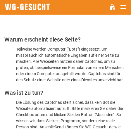
H
WG-
GESUCHT.DE
Bitte
Warum erscheint diese Seite?
bestätigen
Teilweise werden Computer ("Bots") eingesetzt, um
Sie,
missbräuchlich automatische Eingaben auf einer Seite zu
dass
machen. Alle Webseiten nutzen daher Captchas, um zu
Sie
prüfen, ob beispielsweise ein Formular von einem Menschen
oder einem Computer ausgefüllt wurde. Captchas sind für
ein
den Schutz einer Website oder eines Dienstes unverzichtbar.
Mensch
Was ist zu tun?
sind
Die Lösung des Captchas stellt sicher, dass kein Bot die
Website automatisiert aufruft. Bitte markieren Sie daher die
Checkbox unten und klicken Sie den Button "Absenden". So
wissen wir, dass Sie kein Programm, sondern eine reale
Person sind. Anschließend können Sie WG-Gesucht.de wie