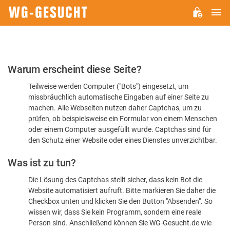
H
WG-
GESUCHT.DE
Bitte
Warum erscheint diese Seite?
bestätigen
Teilweise werden Computer ("Bots") eingesetzt, um
Sie,
missbräuchlich automatische Eingaben auf einer Seite zu
dass
machen. Alle Webseiten nutzen daher Captchas, um zu
Sie
prüfen, ob beispielsweise ein Formular von einem Menschen
oder einem Computer ausgefüllt wurde. Captchas sind für
ein
den Schutz einer Website oder eines Dienstes unverzichtbar.
Mensch
Was ist zu tun?
sind
Die Lösung des Captchas stellt sicher, dass kein Bot die
Website automatisiert aufruft. Bitte markieren Sie daher die
Checkbox unten und klicken Sie den Button "Absenden". So
wissen wir, dass Sie kein Programm, sondern eine reale
Person sind. Anschließend können Sie WG-Gesucht.de wie