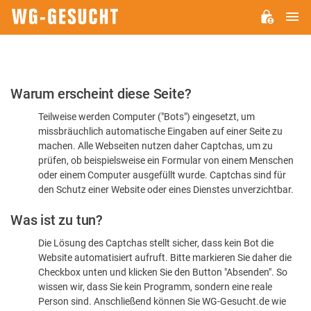
H
WG-
GESUCHT.DE
Bitte
Warum erscheint diese Seite?
bestätigen
Teilweise werden Computer ("Bots") eingesetzt, um
Sie,
missbräuchlich automatische Eingaben auf einer Seite zu
dass
machen. Alle Webseiten nutzen daher Captchas, um zu
Sie
prüfen, ob beispielsweise ein Formular von einem Menschen
oder einem Computer ausgefüllt wurde. Captchas sind für
ein
den Schutz einer Website oder eines Dienstes unverzichtbar.
Mensch
Was ist zu tun?
sind
Die Lösung des Captchas stellt sicher, dass kein Bot die
Website automatisiert aufruft. Bitte markieren Sie daher die
Checkbox unten und klicken Sie den Button "Absenden". So
wissen wir, dass Sie kein Programm, sondern eine reale
Person sind. Anschließend können Sie WG-Gesucht.de wie