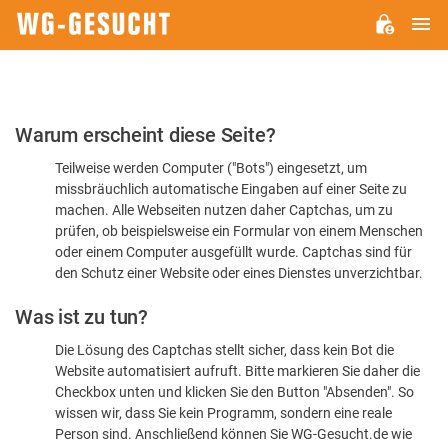
H
WG-
GESUCHT.DE
Bitte
Warum erscheint diese Seite?
bestätigen
Teilweise werden Computer ("Bots") eingesetzt, um
Sie,
missbräuchlich automatische Eingaben auf einer Seite zu
dass
machen. Alle Webseiten nutzen daher Captchas, um zu
Sie
prüfen, ob beispielsweise ein Formular von einem Menschen
oder einem Computer ausgefüllt wurde. Captchas sind für
ein
den Schutz einer Website oder eines Dienstes unverzichtbar.
Mensch
Was ist zu tun?
sind
Die Lösung des Captchas stellt sicher, dass kein Bot die
Website automatisiert aufruft. Bitte markieren Sie daher die
Checkbox unten und klicken Sie den Button "Absenden". So
wissen wir, dass Sie kein Programm, sondern eine reale
Person sind. Anschließend können Sie WG-Gesucht.de wie