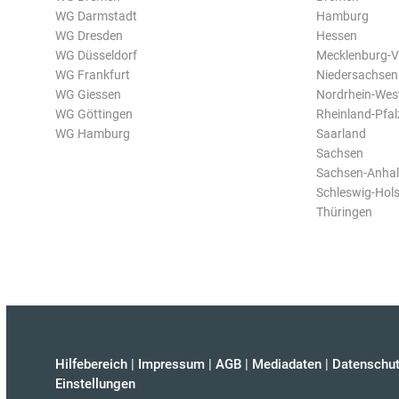
WG Darmstadt
Hamburg
WG Dresden
Hessen
WG Düsseldorf
Mecklenburg-
WG Frankfurt
Niedersachsen
WG Giessen
Nordrhein-Wes
WG Göttingen
Rheinland-Pfal
WG Hamburg
Saarland
Sachsen
Sachsen-Anhal
Schleswig-Hols
Thüringen
Hilfebereich
|
Impressum
|
AGB
|
Mediadaten
|
Datenschut
Einstellungen