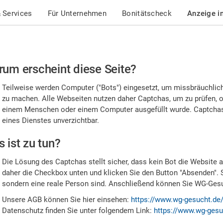
 Services
Für Unternehmen
Bonitätscheck
Anzeige i
te
um erscheint diese Seite?
stätigen
Teilweise werden Computer ("Bots") eingesetzt, um missbräuchlic
,
zu machen. Alle Webseiten nutzen daher Captchas, um zu prüfen, o
einem Menschen oder einem Computer ausgefüllt wurde. Captchas 
ss
eines Dienstes unverzichtbar.
e
 ist zu tun?
n
Die Lösung des Captchas stellt sicher, dass kein Bot die Website au
nsch
daher die Checkbox unten und klicken Sie den Button "Absenden". 
sondern eine reale Person sind. Anschließend können Sie WG-Gesuc
nd
Unsere AGB können Sie hier einsehen:
https://www.wg-gesucht.de
Datenschutz finden Sie unter folgendem Link:
https://www.wg-gesu