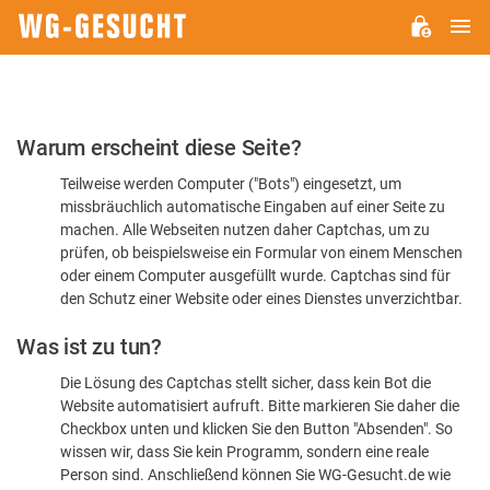
H
WG-
GESUCHT.DE
Bitte
Warum erscheint diese Seite?
bestätigen
Teilweise werden Computer ("Bots") eingesetzt, um
Sie,
missbräuchlich automatische Eingaben auf einer Seite zu
dass
machen. Alle Webseiten nutzen daher Captchas, um zu
Sie
prüfen, ob beispielsweise ein Formular von einem Menschen
oder einem Computer ausgefüllt wurde. Captchas sind für
ein
den Schutz einer Website oder eines Dienstes unverzichtbar.
Mensch
Was ist zu tun?
sind
Die Lösung des Captchas stellt sicher, dass kein Bot die
Website automatisiert aufruft. Bitte markieren Sie daher die
Checkbox unten und klicken Sie den Button "Absenden". So
wissen wir, dass Sie kein Programm, sondern eine reale
Person sind. Anschließend können Sie WG-Gesucht.de wie