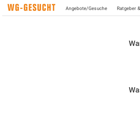
Angebote/Gesuche
Ratgeber &
Bit
War
be
Sie
da
Si
Was
ei
Me
si