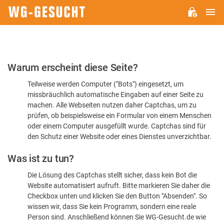
H
WG-
GESUCHT.DE
Bitte
Warum erscheint diese Seite?
bestätigen
Teilweise werden Computer ("Bots") eingesetzt, um
Sie,
missbräuchlich automatische Eingaben auf einer Seite zu
dass
machen. Alle Webseiten nutzen daher Captchas, um zu
Sie
prüfen, ob beispielsweise ein Formular von einem Menschen
oder einem Computer ausgefüllt wurde. Captchas sind für
ein
den Schutz einer Website oder eines Dienstes unverzichtbar.
Mensch
Was ist zu tun?
sind
Die Lösung des Captchas stellt sicher, dass kein Bot die
Website automatisiert aufruft. Bitte markieren Sie daher die
Checkbox unten und klicken Sie den Button "Absenden". So
wissen wir, dass Sie kein Programm, sondern eine reale
Person sind. Anschließend können Sie WG-Gesucht.de wie