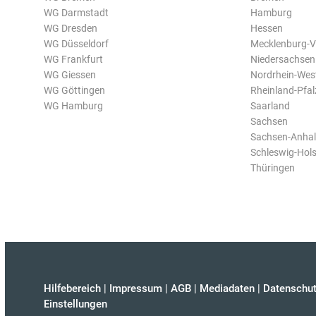
WG Darmstadt
Hamburg
WG Dresden
Hessen
WG Düsseldorf
Mecklenburg-
WG Frankfurt
Niedersachsen
WG Giessen
Nordrhein-Wes
WG Göttingen
Rheinland-Pfal
WG Hamburg
Saarland
Sachsen
Sachsen-Anhal
Schleswig-Hols
Thüringen
Hilfebereich
|
Impressum
|
AGB
|
Mediadaten
|
Datenschut
Einstellungen