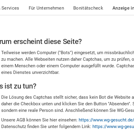
 Services
Für Unternehmen
Bonitätscheck
Anzeige i
te
um erscheint diese Seite?
stätigen
Teilweise werden Computer ("Bots") eingesetzt, um missbräuchlic
,
zu machen. Alle Webseiten nutzen daher Captchas, um zu prüfen, o
einem Menschen oder einem Computer ausgefüllt wurde. Captchas 
ss
eines Dienstes unverzichtbar.
e
 ist zu tun?
n
Die Lösung des Captchas stellt sicher, dass kein Bot die Website au
nsch
daher die Checkbox unten und klicken Sie den Button "Absenden". 
sondern eine reale Person sind. Anschließend können Sie WG-Gesuc
nd
Unsere AGB können Sie hier einsehen:
https://www.wg-gesucht.de
Datenschutz finden Sie unter folgendem Link:
https://www.wg-gesu