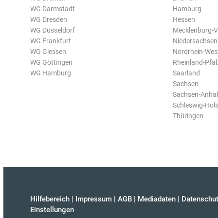
WG Darmstadt
Hamburg
WG Dresden
Hessen
WG Düsseldorf
Mecklenburg-
WG Frankfurt
Niedersachsen
WG Giessen
Nordrhein-Wes
WG Göttingen
Rheinland-Pfal
WG Hamburg
Saarland
Sachsen
Sachsen-Anhal
Schleswig-Hols
Thüringen
Hilfebereich
|
Impressum
|
AGB
|
Mediadaten
|
Datenschut
Einstellungen