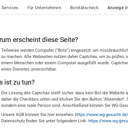
 Services
Für Unternehmen
Bonitätscheck
Anzeige i
te
um erscheint diese Seite?
stätigen
Teilweise werden Computer ("Bots") eingesetzt, um missbräuchlic
,
zu machen. Alle Webseiten nutzen daher Captchas, um zu prüfen, o
einem Menschen oder einem Computer ausgefüllt wurde. Captchas 
ss
eines Dienstes unverzichtbar.
e
 ist zu tun?
n
Die Lösung des Captchas stellt sicher, dass kein Bot die Website au
nsch
daher die Checkbox unten und klicken Sie den Button "Absenden". 
sondern eine reale Person sind. Anschließend können Sie WG-Gesuc
nd
Unsere AGB können Sie hier einsehen:
https://www.wg-gesucht.de
Datenschutz finden Sie unter folgendem Link:
https://www.wg-gesu