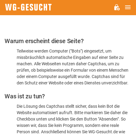
H
WG-
GESUCHT.DE
Bitte
Warum erscheint diese Seite?
bestätigen
Teilweise werden Computer ("Bots") eingesetzt, um
Sie,
missbräuchlich automatische Eingaben auf einer Seite zu
dass
machen. Alle Webseiten nutzen daher Captchas, um zu
Sie
prüfen, ob beispielsweise ein Formular von einem Menschen
oder einem Computer ausgefüllt wurde. Captchas sind für
ein
den Schutz einer Website oder eines Dienstes unverzichtbar.
Mensch
Was ist zu tun?
sind
Die Lösung des Captchas stellt sicher, dass kein Bot die
Website automatisiert aufruft. Bitte markieren Sie daher die
Checkbox unten und klicken Sie den Button "Absenden". So
wissen wir, dass Sie kein Programm, sondern eine reale
Person sind. Anschließend können Sie WG-Gesucht.de wie