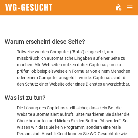
H
WG-
GESUCHT.DE
Bitte
Warum erscheint diese Seite?
bestätigen
Teilweise werden Computer ("Bots") eingesetzt, um
Sie,
missbräuchlich automatische Eingaben auf einer Seite zu
dass
machen. Alle Webseiten nutzen daher Captchas, um zu
Sie
prüfen, ob beispielsweise ein Formular von einem Menschen
oder einem Computer ausgefüllt wurde. Captchas sind für
ein
den Schutz einer Website oder eines Dienstes unverzichtbar.
Mensch
Was ist zu tun?
sind
Die Lösung des Captchas stellt sicher, dass kein Bot die
Website automatisiert aufruft. Bitte markieren Sie daher die
Checkbox unten und klicken Sie den Button "Absenden". So
wissen wir, dass Sie kein Programm, sondern eine reale
Person sind. Anschließend können Sie WG-Gesucht.de wie