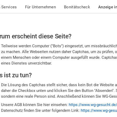
 Services
Für Unternehmen
Bonitätscheck
Anzeige i
te
um erscheint diese Seite?
stätigen
Teilweise werden Computer ("Bots") eingesetzt, um missbräuchlic
,
zu machen. Alle Webseiten nutzen daher Captchas, um zu prüfen, o
einem Menschen oder einem Computer ausgefüllt wurde. Captchas 
ss
eines Dienstes unverzichtbar.
e
 ist zu tun?
n
Die Lösung des Captchas stellt sicher, dass kein Bot die Website au
nsch
daher die Checkbox unten und klicken Sie den Button "Absenden". 
sondern eine reale Person sind. Anschließend können Sie WG-Gesuc
nd
Unsere AGB können Sie hier einsehen:
https://www.wg-gesucht.de
Datenschutz finden Sie unter folgendem Link:
https://www.wg-gesu