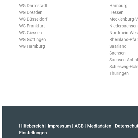
WG Darmstadt
Hamburg
WG Dresden
Hessen
WG Düsseldorf
Mecklenburg-
WG Frankfurt
Niedersachsen
WG Giessen
Nordrhein-Wes
WG Göttingen
Rheinland-Pfal
WG Hamburg
Saarland
Sachsen
Sachsen-Anhal
Schleswig-Hols
Thüringen
Hilfebereich
|
Impressum
|
AGB
|
Mediadaten
|
Datenschut
Einstellungen