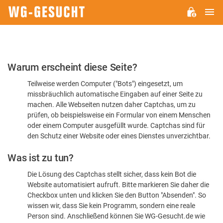
H
WG-
GESUCHT.DE
Bitte
Warum erscheint diese Seite?
bestätigen
Teilweise werden Computer ("Bots") eingesetzt, um
Sie,
missbräuchlich automatische Eingaben auf einer Seite zu
dass
machen. Alle Webseiten nutzen daher Captchas, um zu
Sie
prüfen, ob beispielsweise ein Formular von einem Menschen
oder einem Computer ausgefüllt wurde. Captchas sind für
ein
den Schutz einer Website oder eines Dienstes unverzichtbar.
Mensch
Was ist zu tun?
sind
Die Lösung des Captchas stellt sicher, dass kein Bot die
Website automatisiert aufruft. Bitte markieren Sie daher die
Checkbox unten und klicken Sie den Button "Absenden". So
wissen wir, dass Sie kein Programm, sondern eine reale
Person sind. Anschließend können Sie WG-Gesucht.de wie