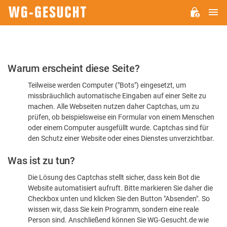
H
WG-
GESUCHT.DE
Bitte
Warum erscheint diese Seite?
bestätigen
Teilweise werden Computer ("Bots") eingesetzt, um
Sie,
missbräuchlich automatische Eingaben auf einer Seite zu
dass
machen. Alle Webseiten nutzen daher Captchas, um zu
Sie
prüfen, ob beispielsweise ein Formular von einem Menschen
oder einem Computer ausgefüllt wurde. Captchas sind für
ein
den Schutz einer Website oder eines Dienstes unverzichtbar.
Mensch
Was ist zu tun?
sind
Die Lösung des Captchas stellt sicher, dass kein Bot die
Website automatisiert aufruft. Bitte markieren Sie daher die
Checkbox unten und klicken Sie den Button "Absenden". So
wissen wir, dass Sie kein Programm, sondern eine reale
Person sind. Anschließend können Sie WG-Gesucht.de wie