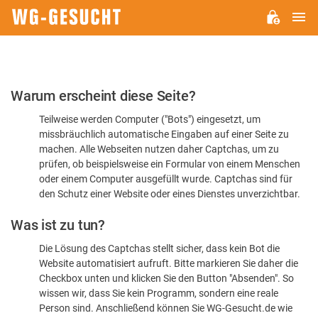
H
WG-
GESUCHT.DE
Bitte
Warum erscheint diese Seite?
bestätigen
Teilweise werden Computer ("Bots") eingesetzt, um
Sie,
missbräuchlich automatische Eingaben auf einer Seite zu
dass
machen. Alle Webseiten nutzen daher Captchas, um zu
Sie
prüfen, ob beispielsweise ein Formular von einem Menschen
oder einem Computer ausgefüllt wurde. Captchas sind für
ein
den Schutz einer Website oder eines Dienstes unverzichtbar.
Mensch
Was ist zu tun?
sind
Die Lösung des Captchas stellt sicher, dass kein Bot die
Website automatisiert aufruft. Bitte markieren Sie daher die
Checkbox unten und klicken Sie den Button "Absenden". So
wissen wir, dass Sie kein Programm, sondern eine reale
Person sind. Anschließend können Sie WG-Gesucht.de wie