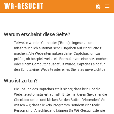
H
WG-
GESUCHT.DE
Bitte
Warum erscheint diese Seite?
bestätigen
Teilweise werden Computer ("Bots") eingesetzt, um
Sie,
missbräuchlich automatische Eingaben auf einer Seite zu
dass
machen. Alle Webseiten nutzen daher Captchas, um zu
Sie
prüfen, ob beispielsweise ein Formular von einem Menschen
oder einem Computer ausgefüllt wurde. Captchas sind für
ein
den Schutz einer Website oder eines Dienstes unverzichtbar.
Mensch
Was ist zu tun?
sind
Die Lösung des Captchas stellt sicher, dass kein Bot die
Website automatisiert aufruft. Bitte markieren Sie daher die
Checkbox unten und klicken Sie den Button "Absenden". So
wissen wir, dass Sie kein Programm, sondern eine reale
Person sind. Anschließend können Sie WG-Gesucht.de wie