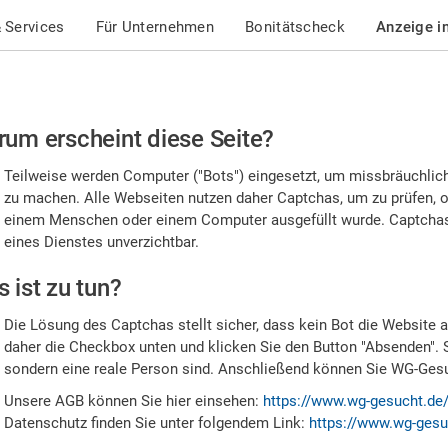
 Services
Für Unternehmen
Bonitätscheck
Anzeige i
te
um erscheint diese Seite?
stätigen
Teilweise werden Computer ("Bots") eingesetzt, um missbräuchlic
,
zu machen. Alle Webseiten nutzen daher Captchas, um zu prüfen, o
einem Menschen oder einem Computer ausgefüllt wurde. Captchas 
ss
eines Dienstes unverzichtbar.
e
 ist zu tun?
n
Die Lösung des Captchas stellt sicher, dass kein Bot die Website au
nsch
daher die Checkbox unten und klicken Sie den Button "Absenden". 
sondern eine reale Person sind. Anschließend können Sie WG-Gesuc
nd
Unsere AGB können Sie hier einsehen:
https://www.wg-gesucht.de
Datenschutz finden Sie unter folgendem Link:
https://www.wg-gesu