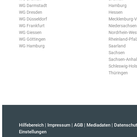
WG Darmstadt
Hamburg
WG Dresden
Hessen
WG Düsseldorf
Mecklenburg-
WG Frankfurt
Niedersachsen
WG Giessen
Nordrhein-Wes
WG Göttingen
Rheinland-Pfal
WG Hamburg
Saarland
Sachsen
Sachsen-Anhal
Schleswig-Hols
Thüringen
Hilfebereich
|
Impressum
|
AGB
|
Mediadaten
|
Datenschut
Einstellungen