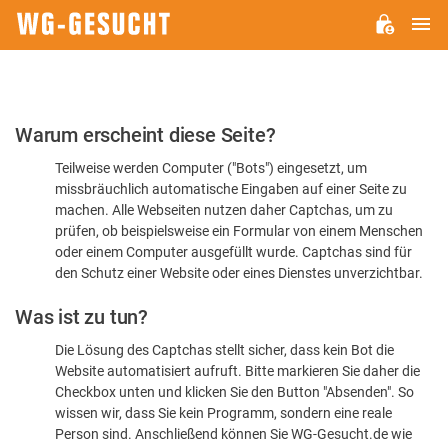
H
WG-
GESUCHT.DE
Bitte
Warum erscheint diese Seite?
bestätigen
Teilweise werden Computer ("Bots") eingesetzt, um
Sie,
missbräuchlich automatische Eingaben auf einer Seite zu
dass
machen. Alle Webseiten nutzen daher Captchas, um zu
Sie
prüfen, ob beispielsweise ein Formular von einem Menschen
oder einem Computer ausgefüllt wurde. Captchas sind für
ein
den Schutz einer Website oder eines Dienstes unverzichtbar.
Mensch
Was ist zu tun?
sind
Die Lösung des Captchas stellt sicher, dass kein Bot die
Website automatisiert aufruft. Bitte markieren Sie daher die
Checkbox unten und klicken Sie den Button "Absenden". So
wissen wir, dass Sie kein Programm, sondern eine reale
Person sind. Anschließend können Sie WG-Gesucht.de wie