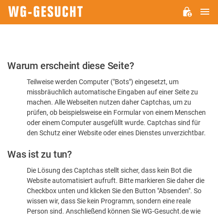
H
WG-
GESUCHT.DE
Bitte
Warum erscheint diese Seite?
bestätigen
Teilweise werden Computer ("Bots") eingesetzt, um
Sie,
missbräuchlich automatische Eingaben auf einer Seite zu
dass
machen. Alle Webseiten nutzen daher Captchas, um zu
Sie
prüfen, ob beispielsweise ein Formular von einem Menschen
oder einem Computer ausgefüllt wurde. Captchas sind für
ein
den Schutz einer Website oder eines Dienstes unverzichtbar.
Mensch
Was ist zu tun?
sind
Die Lösung des Captchas stellt sicher, dass kein Bot die
Website automatisiert aufruft. Bitte markieren Sie daher die
Checkbox unten und klicken Sie den Button "Absenden". So
wissen wir, dass Sie kein Programm, sondern eine reale
Person sind. Anschließend können Sie WG-Gesucht.de wie