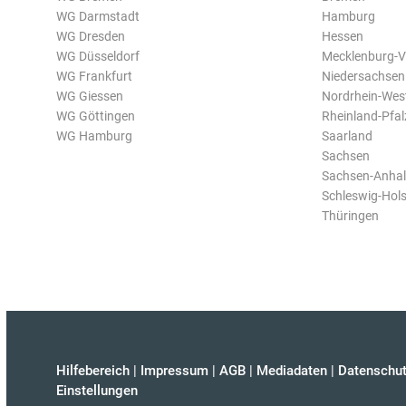
WG Darmstadt
Hamburg
WG Dresden
Hessen
WG Düsseldorf
Mecklenburg-
WG Frankfurt
Niedersachsen
WG Giessen
Nordrhein-Wes
WG Göttingen
Rheinland-Pfal
WG Hamburg
Saarland
Sachsen
Sachsen-Anhal
Schleswig-Hols
Thüringen
Hilfebereich
|
Impressum
|
AGB
|
Mediadaten
|
Datenschut
Einstellungen