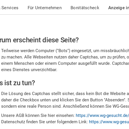
 Services
Für Unternehmen
Bonitätscheck
Anzeige i
te
um erscheint diese Seite?
stätigen
Teilweise werden Computer ("Bots") eingesetzt, um missbräuchlic
,
zu machen. Alle Webseiten nutzen daher Captchas, um zu prüfen, o
einem Menschen oder einem Computer ausgefüllt wurde. Captchas 
ss
eines Dienstes unverzichtbar.
e
 ist zu tun?
n
Die Lösung des Captchas stellt sicher, dass kein Bot die Website au
nsch
daher die Checkbox unten und klicken Sie den Button "Absenden". 
sondern eine reale Person sind. Anschließend können Sie WG-Gesuc
nd
Unsere AGB können Sie hier einsehen:
https://www.wg-gesucht.de
Datenschutz finden Sie unter folgendem Link:
https://www.wg-gesu