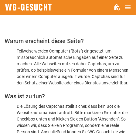
H
WG-
GESUCHT.DE
Bitte
Warum erscheint diese Seite?
bestätigen
Teilweise werden Computer ("Bots") eingesetzt, um
Sie,
missbräuchlich automatische Eingaben auf einer Seite zu
dass
machen. Alle Webseiten nutzen daher Captchas, um zu
Sie
prüfen, ob beispielsweise ein Formular von einem Menschen
oder einem Computer ausgefüllt wurde. Captchas sind für
ein
den Schutz einer Website oder eines Dienstes unverzichtbar.
Mensch
Was ist zu tun?
sind
Die Lösung des Captchas stellt sicher, dass kein Bot die
Website automatisiert aufruft. Bitte markieren Sie daher die
Checkbox unten und klicken Sie den Button "Absenden". So
wissen wir, dass Sie kein Programm, sondern eine reale
Person sind. Anschließend können Sie WG-Gesucht.de wie