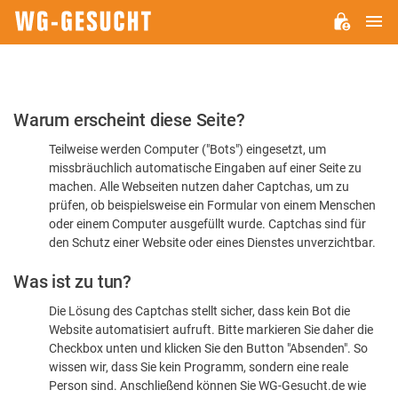
H
WG-
GESUCHT.DE
Bitte
Warum erscheint diese Seite?
bestätigen
Teilweise werden Computer ("Bots") eingesetzt, um
Sie,
missbräuchlich automatische Eingaben auf einer Seite zu
dass
machen. Alle Webseiten nutzen daher Captchas, um zu
Sie
prüfen, ob beispielsweise ein Formular von einem Menschen
oder einem Computer ausgefüllt wurde. Captchas sind für
ein
den Schutz einer Website oder eines Dienstes unverzichtbar.
Mensch
Was ist zu tun?
sind
Die Lösung des Captchas stellt sicher, dass kein Bot die
Website automatisiert aufruft. Bitte markieren Sie daher die
Checkbox unten und klicken Sie den Button "Absenden". So
wissen wir, dass Sie kein Programm, sondern eine reale
Person sind. Anschließend können Sie WG-Gesucht.de wie