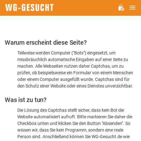
H
WG-
GESUCHT.DE
Bitte
Warum erscheint diese Seite?
bestätigen
Teilweise werden Computer ("Bots") eingesetzt, um
Sie,
missbräuchlich automatische Eingaben auf einer Seite zu
dass
machen. Alle Webseiten nutzen daher Captchas, um zu
Sie
prüfen, ob beispielsweise ein Formular von einem Menschen
oder einem Computer ausgefüllt wurde. Captchas sind für
ein
den Schutz einer Website oder eines Dienstes unverzichtbar.
Mensch
Was ist zu tun?
sind
Die Lösung des Captchas stellt sicher, dass kein Bot die
Website automatisiert aufruft. Bitte markieren Sie daher die
Checkbox unten und klicken Sie den Button "Absenden". So
wissen wir, dass Sie kein Programm, sondern eine reale
Person sind. Anschließend können Sie WG-Gesucht.de wie