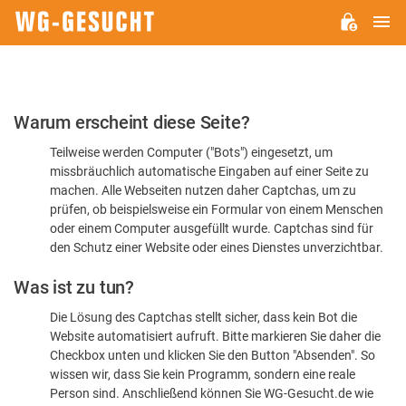
H
WG-
GESUCHT.DE
Bitte
Warum erscheint diese Seite?
bestätigen
Teilweise werden Computer ("Bots") eingesetzt, um
Sie,
missbräuchlich automatische Eingaben auf einer Seite zu
dass
machen. Alle Webseiten nutzen daher Captchas, um zu
Sie
prüfen, ob beispielsweise ein Formular von einem Menschen
oder einem Computer ausgefüllt wurde. Captchas sind für
ein
den Schutz einer Website oder eines Dienstes unverzichtbar.
Mensch
Was ist zu tun?
sind
Die Lösung des Captchas stellt sicher, dass kein Bot die
Website automatisiert aufruft. Bitte markieren Sie daher die
Checkbox unten und klicken Sie den Button "Absenden". So
wissen wir, dass Sie kein Programm, sondern eine reale
Person sind. Anschließend können Sie WG-Gesucht.de wie