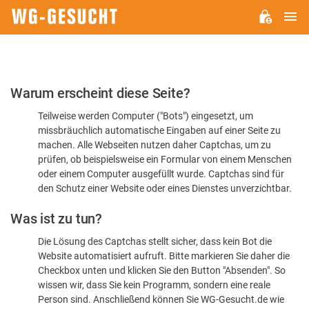
H
WG-
GESUCHT.DE
Bitte
Warum erscheint diese Seite?
bestätigen
Teilweise werden Computer ("Bots") eingesetzt, um
Sie,
missbräuchlich automatische Eingaben auf einer Seite zu
dass
machen. Alle Webseiten nutzen daher Captchas, um zu
Sie
prüfen, ob beispielsweise ein Formular von einem Menschen
oder einem Computer ausgefüllt wurde. Captchas sind für
ein
den Schutz einer Website oder eines Dienstes unverzichtbar.
Mensch
Was ist zu tun?
sind
Die Lösung des Captchas stellt sicher, dass kein Bot die
Website automatisiert aufruft. Bitte markieren Sie daher die
Checkbox unten und klicken Sie den Button "Absenden". So
wissen wir, dass Sie kein Programm, sondern eine reale
Person sind. Anschließend können Sie WG-Gesucht.de wie