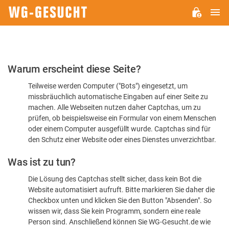
H
WG-
GESUCHT.DE
Bitte
Warum erscheint diese Seite?
bestätigen
Teilweise werden Computer ("Bots") eingesetzt, um
Sie,
missbräuchlich automatische Eingaben auf einer Seite zu
dass
machen. Alle Webseiten nutzen daher Captchas, um zu
Sie
prüfen, ob beispielsweise ein Formular von einem Menschen
oder einem Computer ausgefüllt wurde. Captchas sind für
ein
den Schutz einer Website oder eines Dienstes unverzichtbar.
Mensch
Was ist zu tun?
sind
Die Lösung des Captchas stellt sicher, dass kein Bot die
Website automatisiert aufruft. Bitte markieren Sie daher die
Checkbox unten und klicken Sie den Button "Absenden". So
wissen wir, dass Sie kein Programm, sondern eine reale
Person sind. Anschließend können Sie WG-Gesucht.de wie