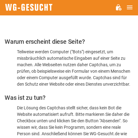
H
WG-
GESUCHT.DE
Bitte
Warum erscheint diese Seite?
bestätigen
Teilweise werden Computer ("Bots") eingesetzt, um
Sie,
missbräuchlich automatische Eingaben auf einer Seite zu
dass
machen. Alle Webseiten nutzen daher Captchas, um zu
Sie
prüfen, ob beispielsweise ein Formular von einem Menschen
oder einem Computer ausgefüllt wurde. Captchas sind für
ein
den Schutz einer Website oder eines Dienstes unverzichtbar.
Mensch
Was ist zu tun?
sind
Die Lösung des Captchas stellt sicher, dass kein Bot die
Website automatisiert aufruft. Bitte markieren Sie daher die
Checkbox unten und klicken Sie den Button "Absenden". So
wissen wir, dass Sie kein Programm, sondern eine reale
Person sind. Anschließend können Sie WG-Gesucht.de wie