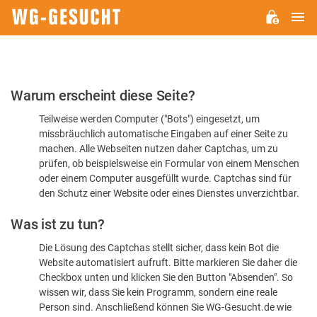
H
WG-
GESUCHT.DE
Bitte
Warum erscheint diese Seite?
bestätigen
Teilweise werden Computer ("Bots") eingesetzt, um
Sie,
missbräuchlich automatische Eingaben auf einer Seite zu
dass
machen. Alle Webseiten nutzen daher Captchas, um zu
Sie
prüfen, ob beispielsweise ein Formular von einem Menschen
oder einem Computer ausgefüllt wurde. Captchas sind für
ein
den Schutz einer Website oder eines Dienstes unverzichtbar.
Mensch
Was ist zu tun?
sind
Die Lösung des Captchas stellt sicher, dass kein Bot die
Website automatisiert aufruft. Bitte markieren Sie daher die
Checkbox unten und klicken Sie den Button "Absenden". So
wissen wir, dass Sie kein Programm, sondern eine reale
Person sind. Anschließend können Sie WG-Gesucht.de wie