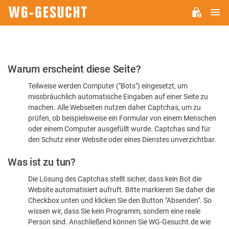
H
WG-
GESUCHT.DE
Bitte
Warum erscheint diese Seite?
bestätigen
Teilweise werden Computer ("Bots") eingesetzt, um
Sie,
missbräuchlich automatische Eingaben auf einer Seite zu
dass
machen. Alle Webseiten nutzen daher Captchas, um zu
Sie
prüfen, ob beispielsweise ein Formular von einem Menschen
oder einem Computer ausgefüllt wurde. Captchas sind für
ein
den Schutz einer Website oder eines Dienstes unverzichtbar.
Mensch
Was ist zu tun?
sind
Die Lösung des Captchas stellt sicher, dass kein Bot die
Website automatisiert aufruft. Bitte markieren Sie daher die
Checkbox unten und klicken Sie den Button "Absenden". So
wissen wir, dass Sie kein Programm, sondern eine reale
Person sind. Anschließend können Sie WG-Gesucht.de wie