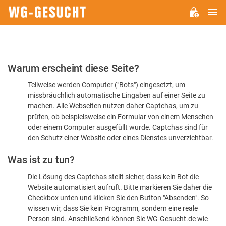
H
WG-
GESUCHT.DE
Bitte
Warum erscheint diese Seite?
bestätigen
Teilweise werden Computer ("Bots") eingesetzt, um
Sie,
missbräuchlich automatische Eingaben auf einer Seite zu
dass
machen. Alle Webseiten nutzen daher Captchas, um zu
Sie
prüfen, ob beispielsweise ein Formular von einem Menschen
oder einem Computer ausgefüllt wurde. Captchas sind für
ein
den Schutz einer Website oder eines Dienstes unverzichtbar.
Mensch
Was ist zu tun?
sind
Die Lösung des Captchas stellt sicher, dass kein Bot die
Website automatisiert aufruft. Bitte markieren Sie daher die
Checkbox unten und klicken Sie den Button "Absenden". So
wissen wir, dass Sie kein Programm, sondern eine reale
Person sind. Anschließend können Sie WG-Gesucht.de wie