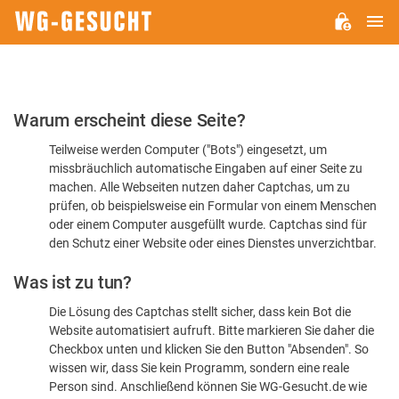
H
WG-
GESUCHT.DE
Bitte
Warum erscheint diese Seite?
bestätigen
Teilweise werden Computer ("Bots") eingesetzt, um
Sie,
missbräuchlich automatische Eingaben auf einer Seite zu
dass
machen. Alle Webseiten nutzen daher Captchas, um zu
Sie
prüfen, ob beispielsweise ein Formular von einem Menschen
oder einem Computer ausgefüllt wurde. Captchas sind für
ein
den Schutz einer Website oder eines Dienstes unverzichtbar.
Mensch
Was ist zu tun?
sind
Die Lösung des Captchas stellt sicher, dass kein Bot die
Website automatisiert aufruft. Bitte markieren Sie daher die
Checkbox unten und klicken Sie den Button "Absenden". So
wissen wir, dass Sie kein Programm, sondern eine reale
Person sind. Anschließend können Sie WG-Gesucht.de wie