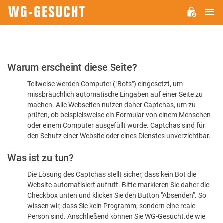
H
WG-
GESUCHT.DE
Bitte
Warum erscheint diese Seite?
bestätigen
Teilweise werden Computer ("Bots") eingesetzt, um
Sie,
missbräuchlich automatische Eingaben auf einer Seite zu
dass
machen. Alle Webseiten nutzen daher Captchas, um zu
Sie
prüfen, ob beispielsweise ein Formular von einem Menschen
oder einem Computer ausgefüllt wurde. Captchas sind für
ein
den Schutz einer Website oder eines Dienstes unverzichtbar.
Mensch
Was ist zu tun?
sind
Die Lösung des Captchas stellt sicher, dass kein Bot die
Website automatisiert aufruft. Bitte markieren Sie daher die
Checkbox unten und klicken Sie den Button "Absenden". So
wissen wir, dass Sie kein Programm, sondern eine reale
Person sind. Anschließend können Sie WG-Gesucht.de wie