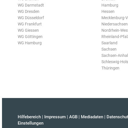
WG Darmstadt
Hamburg
WG Dresden
Hessen
WG Düsseldorf
Mecklenburg-
WG Frankfurt
Niedersachsen
WG Giessen
Nordrhein-Wes
WG Göttingen
Rheinland-Pfal
WG Hamburg
Saarland
Sachsen
Sachsen-Anhal
Schleswig-Hols
Thüringen
Hilfebereich
|
Impressum
|
AGB
|
Mediadaten
|
Datenschut
Einstellungen