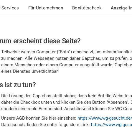
 Services
Für Unternehmen
Bonitätscheck
Anzeige i
te
um erscheint diese Seite?
stätigen
Teilweise werden Computer ("Bots") eingesetzt, um missbräuchlic
,
zu machen. Alle Webseiten nutzen daher Captchas, um zu prüfen, o
einem Menschen oder einem Computer ausgefüllt wurde. Captchas 
ss
eines Dienstes unverzichtbar.
e
 ist zu tun?
n
Die Lösung des Captchas stellt sicher, dass kein Bot die Website au
nsch
daher die Checkbox unten und klicken Sie den Button "Absenden". 
sondern eine reale Person sind. Anschließend können Sie WG-Gesuc
nd
Unsere AGB können Sie hier einsehen:
https://www.wg-gesucht.de
Datenschutz finden Sie unter folgendem Link:
https://www.wg-gesu