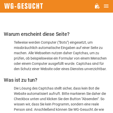
H
WG-
GESUCHT.DE
Bitte
Warum erscheint diese Seite?
bestätigen
Teilweise werden Computer ("Bots") eingesetzt, um
Sie,
missbräuchlich automatische Eingaben auf einer Seite zu
dass
machen. Alle Webseiten nutzen daher Captchas, um zu
Sie
prüfen, ob beispielsweise ein Formular von einem Menschen
oder einem Computer ausgefüllt wurde. Captchas sind für
ein
den Schutz einer Website oder eines Dienstes unverzichtbar.
Mensch
Was ist zu tun?
sind
Die Lösung des Captchas stellt sicher, dass kein Bot die
Website automatisiert aufruft. Bitte markieren Sie daher die
Checkbox unten und klicken Sie den Button "Absenden". So
wissen wir, dass Sie kein Programm, sondern eine reale
Person sind. Anschließend können Sie WG-Gesucht.de wie