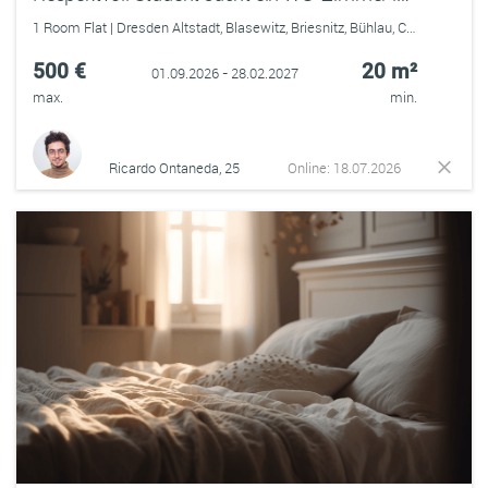
1 Room Flat | Dresden Altstadt, Blasewitz, Briesnitz, Bühlau, Cotta, Dresdner Heide, Friedrichstadt, Gittersee, Gorbitz, Großzschachwitz, Gruna, Hellerau, Hellerberge, Industriegelände, Johannstadt, Kaditz, Kleinpestitz, Kleinzschachwitz, Klotzsche, Langebrück, Laubegast, Leuben, Leubnitz-Neuostra, Löbtau, Lockwitz, Loschwitz, Mickten, Naußlitz, Neustadt, Niedersedlitz, Pieschen, Pillnitz, Plauen, Prohlis, Reick, Seidnitz, Strehlen, Striesen, Südvorstadt, Tolkewitz, Trachau, Trachenberge, Zschertnitz, Albertstadt, Alt-Leuteritz, Altfranken, Äußere Neustadt, Borsberg, Brabschütz, Bühlau/Weißer Hirsch, Coschütz/Gittersee, Cossebaude, Dresdener Heide, Eichbusch, Gompitz, Gönnsdorf, Gorbitz-Nord/Neu-Omsewitz, Gorbitz-Ost, Gorbitz-Süd, Großluga, Hellerau/Wilschdorf, Hosterwitz/Pillnitz, Industriegebiet Klotzsche, Innere Altstadt, Innere Neustadt, Johannstadt-Nord, Johannstadt-Süd, Kauscha, Kleinpestitz/Mockritz, Leipziger Vorstadt, Löbtau-Nord, Löbtau-Süd, Loschwitz/Wachwitz, Malschendorf, Marsdorf, Mobschatz, Niederwartha, Oberwartha, Ockerwitz, Pappritz, Pennrich, Pieschen-Nord/Trachenberge, Pieschen-Süd, Pirnaische Vorstadt, Podemus, Prohlis-Nord, Prohlis-Süd, Räcknitz/Zschertnitz, Radeberger Vorstadt, Rähnitz, Reitzendorf, Schullwitz, Seevorstadt-Ost/Großer Garten, Seidnitz/Dobritz, Striesen-Ost, Striesen-Süd, Striesen-West, Südvorstadt-Ost, Südvorstadt-West, Tolkewitz/Seidnitz-Nord, Unkersdorf, Weixdorf, Wilsdruffer Vorstadt/Seevorstadt-West, Zöllmen
500 €
20 m²
01.09.2026 - 28.02.2027
max.
min.
Ricardo Ontaneda, 25
Online: 18.07.2026