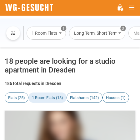
M
WG-
GESUCHT.DE
1
3
1 Room Flats
Long Term, Short Term, Overnight
Max
18 people are looking for a studio
apartment in Dresden
186 total requests in Dresden
Flats (25)
1 Room Flats (18)
Flatshares (142)
Houses (1)