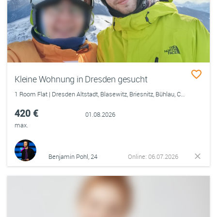
Kleine Wohnung in Dresden gesucht
1 Room Flat | Dresden Altstadt, Blasewitz, Briesnitz, Bühlau, Cotta, Dresdner Heide, Friedrichstadt, Gittersee, Gorbitz, Großzschachwitz, Gruna, Hellerau, Hellerberge, Industriegelände, Johannstadt, Kaditz, Kleinpestitz, Kleinzschachwitz, Klotzsche, Langebrück, Laubegast, Leuben, Leubnitz-Neuostra, Löbtau, Lockwitz, Loschwitz, Mickten, Naußlitz, Neustadt, Niedersedlitz, Pieschen, Pillnitz, Plauen, Prohlis, Reick, Seidnitz, Strehlen, Striesen, Südvorstadt, Tolkewitz, Trachau, Trachenberge, Zschertnitz, Albertstadt, Alt-Leuteritz, Altfranken, Äußere Neustadt, Borsberg, Brabschütz, Bühlau/Weißer Hirsch, Coschütz/Gittersee, Cossebaude, Dresdener Heide, Eichbusch, Gompitz, Gönnsdorf, Gorbitz-Nord/Neu-Omsewitz, Gorbitz-Ost, Gorbitz-Süd, Großluga, Hellerau/Wilschdorf, Hosterwitz/Pillnitz, Industriegebiet Klotzsche, Innere Altstadt, Innere Neustadt, Johannstadt-Nord, Johannstadt-Süd, Kauscha, Kleinpestitz/Mockritz, Leipziger Vorstadt, Löbtau-Nord, Löbtau-Süd, Loschwitz/Wachwitz, Malschendorf, Marsdorf, Mobschatz, Niederwartha, Oberwartha, Ockerwitz, Pappritz, Pennrich, Pieschen-Nord/Trachenberge, Pieschen-Süd, Pirnaische Vorstadt, Podemus, Prohlis-Nord, Prohlis-Süd, Räcknitz/Zschertnitz, Radeberger Vorstadt, Rähnitz, Reitzendorf, Schullwitz, Seevorstadt-Ost/Großer Garten, Seidnitz/Dobritz, Striesen-Ost, Striesen-Süd, Striesen-West, Südvorstadt-Ost, Südvorstadt-West, Tolkewitz/Seidnitz-Nord, Unkersdorf, Weixdorf, Wilsdruffer Vorstadt/Seevorstadt-West, Zöllmen
420 €
01.08.2026
max.
Benjamin Pohl, 24
Online: 06.07.2026