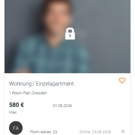
Wohnung / Einzelapartment
1 Room Flat | Dresden
580 €
01.09.2026
max.
FA
Florin Adrian, 23
Online: 23.06.2026